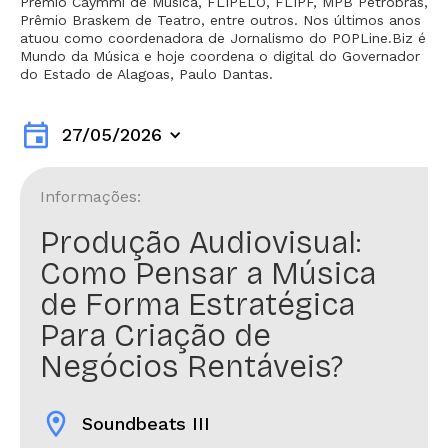
Prêmio Caymmi de Música, FLIPELÔ, FLIPF, MPB Petrobras,
Prêmio Braskem de Teatro, entre outros. Nos últimos anos
atuou como coordenadora de Jornalismo do POPLine.Biz é
Mundo da Música e hoje coordena o digital do Governador
do Estado de Alagoas, Paulo Dantas.
event
27/05/2026
Informações:
Produção Audiovisual:
Como Pensar a Música
de Forma Estratégica
Para Criação de
Negócios Rentáveis?
location_on
Soundbeats III