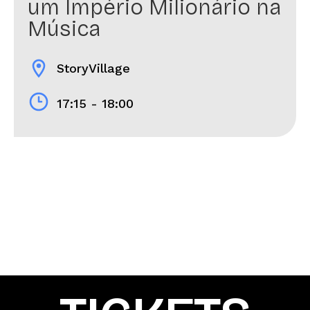
um Império Milionário na
Música
location_on
StoryVillage
17:15 - 18:00