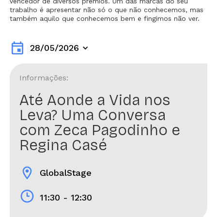
vencedor de diversos prêmios. Um das marcas do seu
trabalho é apresentar não só o que não conhecemos, mas
também aquilo que conhecemos bem e fingimos não ver.
event
28/05/2026
Informações:
Até Aonde a Vida nos
Leva? Uma Conversa
com Zeca Pagodinho e
Regina Casé
location_on
GlobalStage
11:30 - 12:30