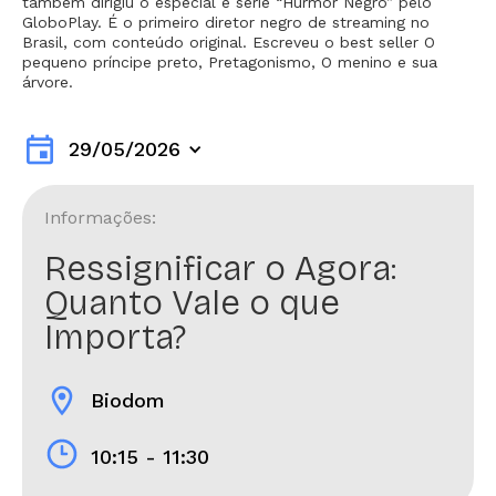
também dirigiu o especial e série “Hurmor Negro” pelo
GloboPlay. É o primeiro diretor negro de streaming no
Brasil, com conteúdo original. Escreveu o best seller O
pequeno príncipe preto, Pretagonismo, O menino e sua
árvore.
event
29/05/2026
Informações:
Ressignificar o Agora:
Quanto Vale o que
Importa?
location_on
Biodom
10:15 - 11:30