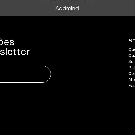
ões
S
sletter
Qu
Qua
Su
Pa
Co
Me
Fes