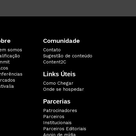
obre
Comunidade
em somos
Contato
lificação
Sugestão de conteúdo
mmit
Content2C
lcos
Links Úteis
nferências
rcados
Como Chegar
tivalia
Onde se hospedar
Parcerias
Patrocinadores
Parceiros
Institucionais
Parceiros Editoriais
Apoio de mídia