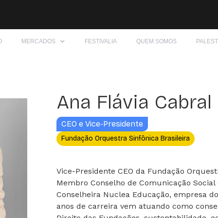
O
MERCADOS
FESTIVALIA
QUEM SOMOS
PALES
Ana Flávia Cabral
CEO e Vice-Presidente
Fundação Orquestra Sinfônica Brasileira
Vice-Presidente CEO da Fundação Orquestra
Membro Conselho de Comunicação Social d
Conselheira Nuclea Educação, empresa do
anos de carreira vem atuando como consel
Direito das Fundações, sustentabilidade, 