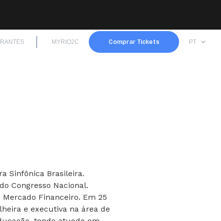
TRANTES
MYRIO2C
Comprar Tickets
PT
 Sinfônica Brasileira.
o Congresso Nacional.
 Mercado Financeiro. Em 25
heira e executiva na área de
educação, tendo atuado em