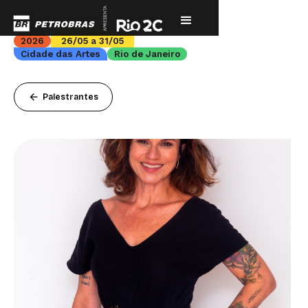
2026
26/05 a 31/05
Cidade das Artes
Rio de Janeiro
arrow_back
Palestrantes