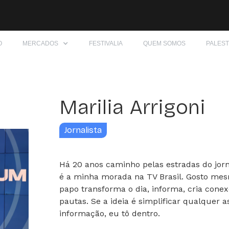
O
MERCADOS
FESTIVALIA
QUEM SOMOS
PALES
Marilia Arrigoni
Jornalista
Há 20 anos caminho pelas estradas do jorn
é a minha morada na TV Brasil. Gosto me
papo transforma o dia, informa, cria cone
pautas. Se a ideia é simplificar qualquer 
informação, eu tô dentro.