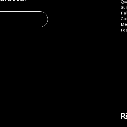
Qua
Su
Pa
Co
Me
Fes