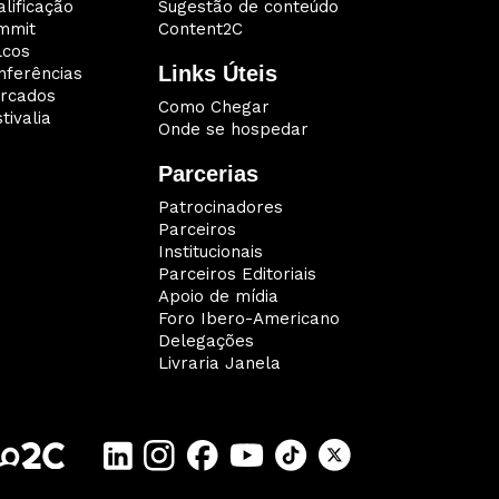
lificação
Sugestão de conteúdo
mmit
Content2C
lcos
Links Úteis
nferências
rcados
Como Chegar
tivalia
Onde se hospedar
Parcerias
Patrocinadores
Parceiros
Institucionais
Parceiros Editoriais
Apoio de mídia
Foro Ibero-Americano
Delegações
Livraria Janela