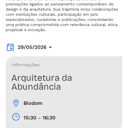
premiações ligados ao pensamento contemporâneo do
design e da arquitetura. Sua trajetória inclui colaborações
com instituições culturais, participação em júris
especializados, curadorias e publicações, consolidando
uma prática comprometida com relevância cultural, ética
projetual e inovação.
event
29/05/2026
Informações:
Arquitetura da
Abundância
location_on
Biodom
15:30 - 16:30