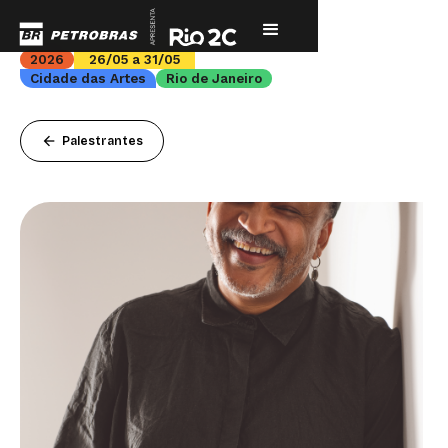
2026
26/05 a 31/05
Cidade das Artes
Rio de Janeiro
arrow_back
Palestrantes