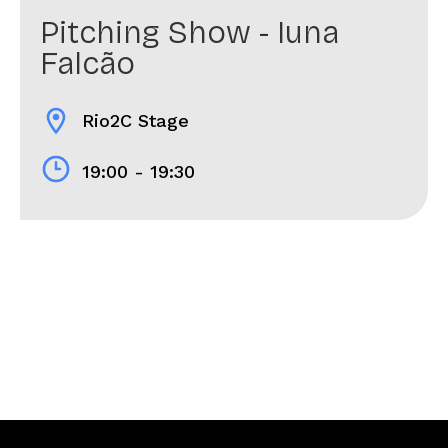
Pitching Show - Iuna
Falcão
location_on
Rio2C Stage
19:00 - 19:30