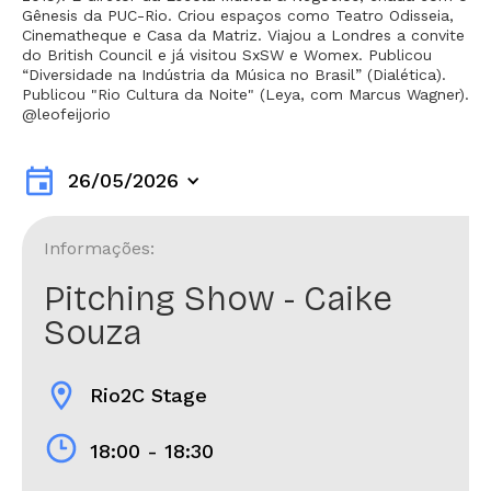
Gênesis da PUC-Rio. Criou espaços como Teatro Odisseia,
Cinematheque e Casa da Matriz. Viajou a Londres a convite
do British Council e já visitou SxSW e Womex. Publicou
“Diversidade na Indústria da Música no Brasil” (Dialética).
Publicou "Rio Cultura da Noite" (Leya, com Marcus Wagner).
@leofeijorio
event
26/05/2026
Informações:
Pitching Show - Caike
Souza
location_on
Rio2C Stage
18:00 - 18:30