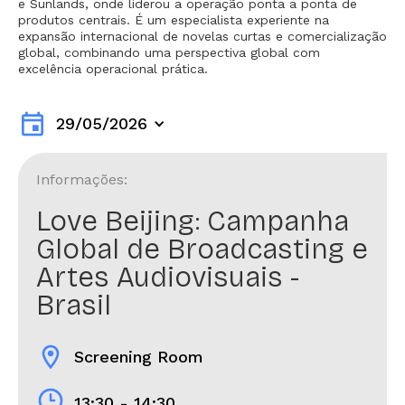
e Sunlands, onde liderou a operação ponta a ponta de
produtos centrais. É um especialista experiente na
expansão internacional de novelas curtas e comercialização
global, combinando uma perspectiva global com
excelência operacional prática.
event
29/05/2026
Informações:
Love Beijing: Campanha
Global de Broadcasting e
Artes Audiovisuais -
Brasil
location_on
Screening Room
13:30 - 14:30