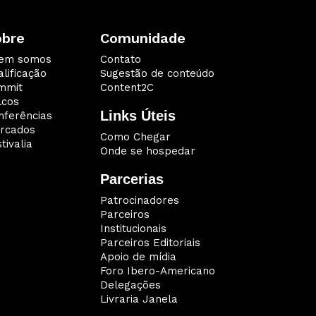
obre
Comunidade
em somos
Contato
lificação
Sugestão de conteúdo
mmit
Content2C
lcos
Links Úteis
nferências
rcados
Como Chegar
tivalia
Onde se hospedar
Parcerias
Patrocinadores
Parceiros
Institucionais
Parceiros Editoriais
Apoio de mídia
Foro Ibero-Americano
Delegações
Livraria Janela