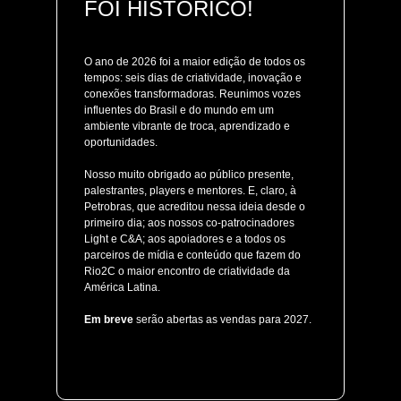
FOI HISTÓRICO!
O ano de 2026 foi a maior edição de todos os
tempos: seis dias de criatividade, inovação e
conexões transformadoras. Reunimos vozes
influentes do Brasil e do mundo em um
ambiente vibrante de troca, aprendizado e
oportunidades.
Nosso muito obrigado ao público presente,
palestrantes, players e mentores. E, claro, à
Petrobras, que acreditou nessa ideia desde o
primeiro dia; aos nossos co-patrocinadores
Light e C&A; aos apoiadores e a todos os
parceiros de mídia e conteúdo que fazem do
Rio2C o maior encontro de criatividade da
América Latina.
Em breve
serão abertas as vendas para 2027.