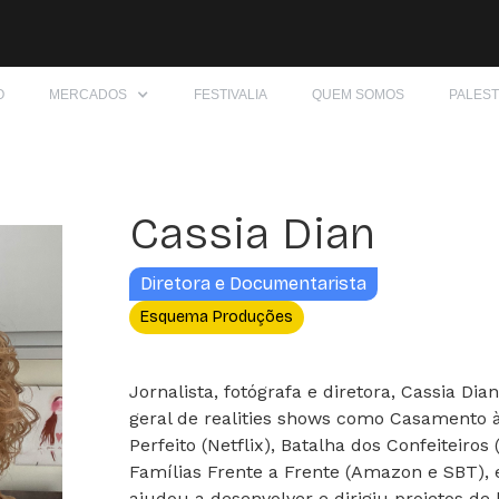
O
MERCADOS
FESTIVALIA
QUEM SOMOS
PALES
Cassia Dian
Diretora e Documentarista
Esquema Produções
Jornalista, fotógrafa e diretora, Cassia Di
geral de realities shows como Casamento à
Perfeito (Netflix), Batalha dos Confeiteiros
Famílias Frente a Frente (Amazon e SBT), e
ajudou a desenvolver e dirigiu projetos d