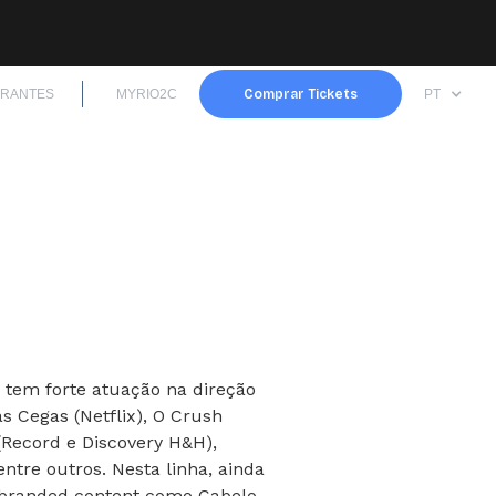
TRANTES
MYRIO2C
Comprar Tickets
PT
an tem forte atuação na direção
s Cegas (Netflix), O Crush
 (Record e Discovery H&H),
ntre outros. Nesta linha, ainda
e branded content como Cabelo