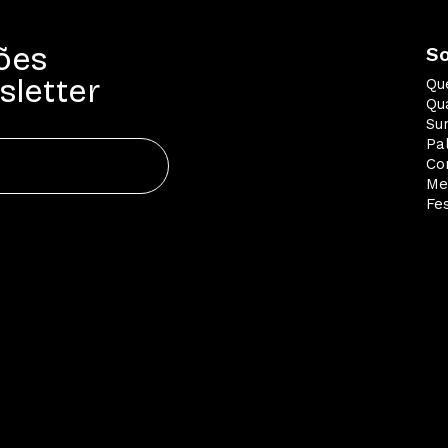
ões
S
sletter
Qu
Qua
Su
Pa
Co
Me
Fes