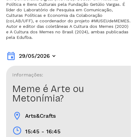
Política e Bens Culturais pela Fundação Getúlio Vargas. É
líder do Laboratório de Pesquisa em Comunicação,
Culturas Políticas e Economia da Colaboração
(coLAB/UFF), e coordenador do projeto #MUSEUdeMEMES.
Autor e editor das coletâneas A Cultura dos Memes (2020)
e A Cultura dos Memes no Brasil (2024), ambas publicadas
pela Edufba.
event
29/05/2026
Informações:
Meme é Arte ou
Metonímia?
location_on
Arts&Crafts
15:45 - 16:45