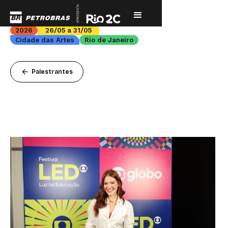
2026
26/05 a 31/05
Cidade das Artes
Rio de Janeiro
arrow_back
Palestrantes