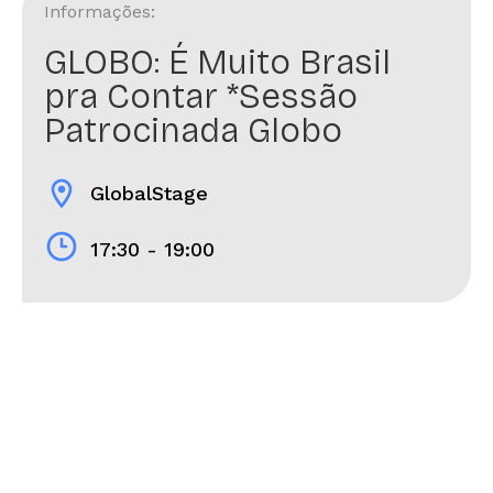
Informações:
GLOBO: É Muito Brasil
pra Contar *Sessão
Patrocinada Globo
location_on
GlobalStage
17:30 - 19:00