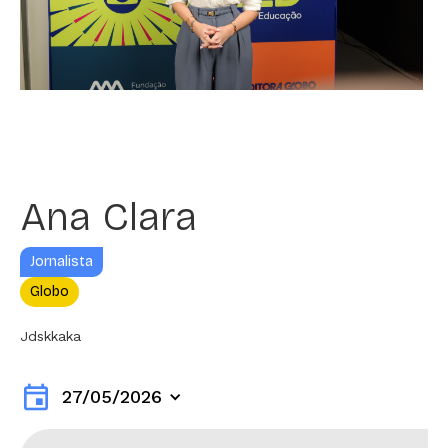
Ana Clara
Jornalista
Globo
Jdskkaka
event
27/05/2026