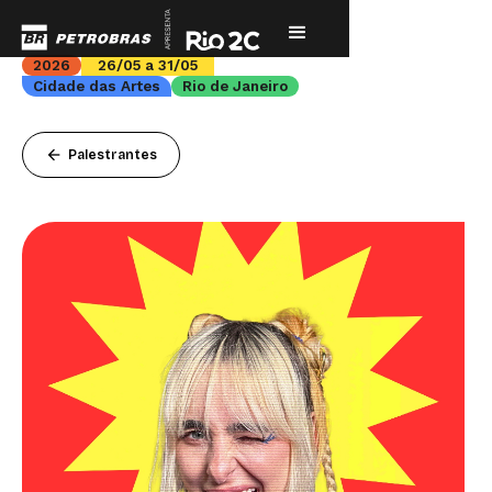
2026
26/05 a 31/05
Cidade das Artes
Rio de Janeiro
arrow_back
Palestrantes