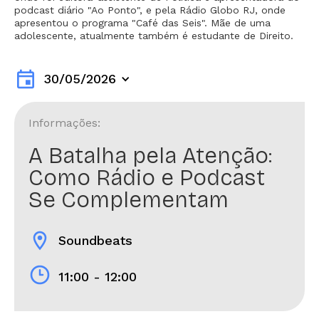
podcast diário "Ao Ponto", e pela Rádio Globo RJ, onde
apresentou o programa "Café das Seis". Mãe de uma
adolescente, atualmente também é estudante de Direito.
event
30/05/2026
Informações:
A Batalha pela Atenção:
Como Rádio e Podcast
Se Complementam
location_on
Soundbeats
11:00 - 12:00