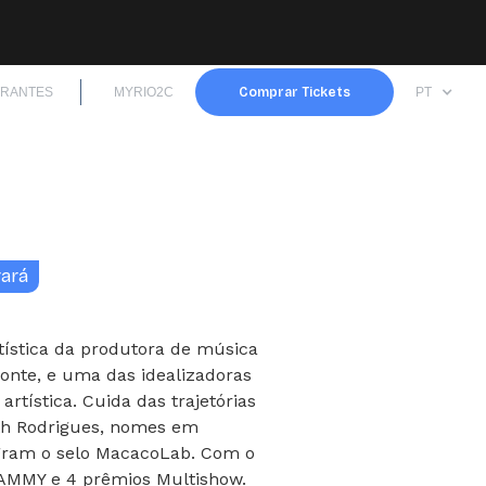
TRANTES
MYRIO2C
Comprar Tickets
PT
rará
tística da produtora de música
onte, e uma das idealizadoras
artística. Cuida das trajetórias
ath Rodrigues, nomes em
gram o selo MacacoLab. Com o
AMMY e 4 prêmios Multishow.