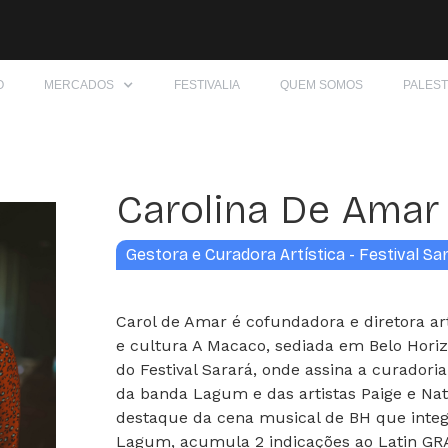
O
MERCADOS
FESTIVALIA
QUEM SOMOS
PALES
Carolina De Amar
Gestora e Curadora Artística - Festival Sa
Carol de Amar é cofundadora e diretora ar
e cultura A Macaco, sediada em Belo Horiz
do Festival Sarará, onde assina a curadoria 
da banda Lagum e das artistas Paige e N
destaque da cena musical de BH que inte
Lagum, acumula 2 indicações ao Latin GR