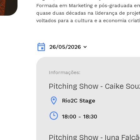
Formada em Marketing e pós-graduada em 
quase duas décadas na liderança de projet
voltados para a cultura e a economia criati
event
26/05/2026
Informações:
Pitching Show - Caike Sou
location_on
Rio2C Stage
18:00 - 18:30
Pitching Show - Iuna Falc