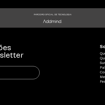
PARCEIRO OFICIAL DE TECNOLOGIA
ões
S
sletter
Qu
Qua
Su
Pa
Co
Me
Fes