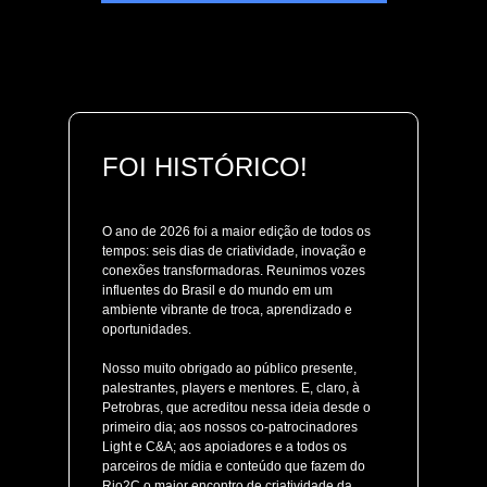
FOI HISTÓRICO!
O ano de 2026 foi a maior edição de todos os
tempos: seis dias de criatividade, inovação e
conexões transformadoras. Reunimos vozes
influentes do Brasil e do mundo em um
ambiente vibrante de troca, aprendizado e
oportunidades.
Nosso muito obrigado ao público presente,
palestrantes, players e mentores. E, claro, à
Petrobras, que acreditou nessa ideia desde o
primeiro dia; aos nossos co-patrocinadores
Light e C&A; aos apoiadores e a todos os
parceiros de mídia e conteúdo que fazem do
Rio2C o maior encontro de criatividade da