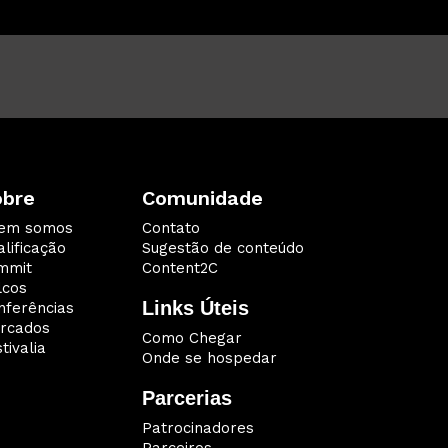
obre
Comunidade
em somos
Contato
lificação
Sugestão de conteúdo
mmit
Content2C
lcos
Links Úteis
nferências
rcados
Como Chegar
tivalia
Onde se hospedar
Parcerias
Patrocinadores
Parceiros