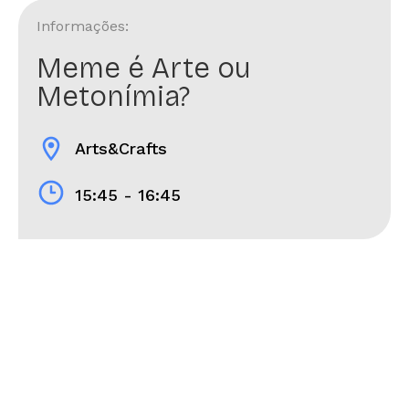
Informações:
Meme é Arte ou
Metonímia?
location_on
Arts&Crafts
15:45 - 16:45