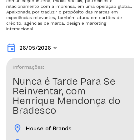
comunicação interna, mídias sociais, patrocínios e
relacionamento com a imprensa, em uma operação global.
Apaixonada por traduzir o propósito das marcas em
experiências relevantes, também atuou em cartões de
crédito, agências de marca, design e marketing
internacional.
event
26/05/2026
Informações:
Nunca é Tarde Para Se
Reinventar, com
Henrique Mendonça do
Bradesco
location_on
House of Brands