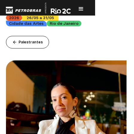
2026
26/05 a 31/05
Cidade das Artes
Rio de Janeiro
arrow_back
Palestrantes