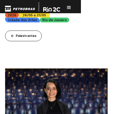
2026
26/05 a 31/05
Cidade das Artes
Rio de Janeiro
arrow_back
Palestrantes