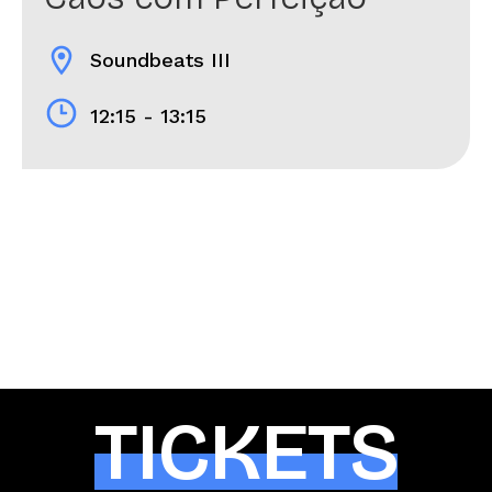
location_on
Soundbeats III
12:15 - 13:15
TICKETS