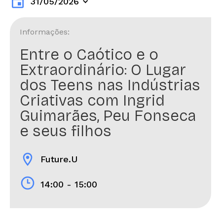
event
31/05/2026
Informações:
Entre o Caótico e o
Extraordinário: O Lugar
dos Teens nas Indústrias
Criativas com Ingrid
Guimarães, Peu Fonseca
e seus filhos
location_on
Future.U
14:00 - 15:00