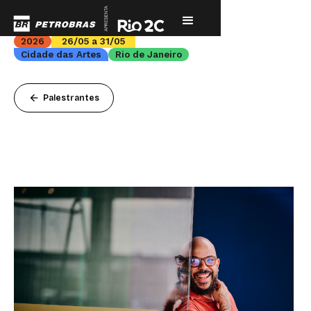
2026
26/05 a 31/05
Cidade das Artes
Rio de Janeiro
arrow_back
Palestrantes