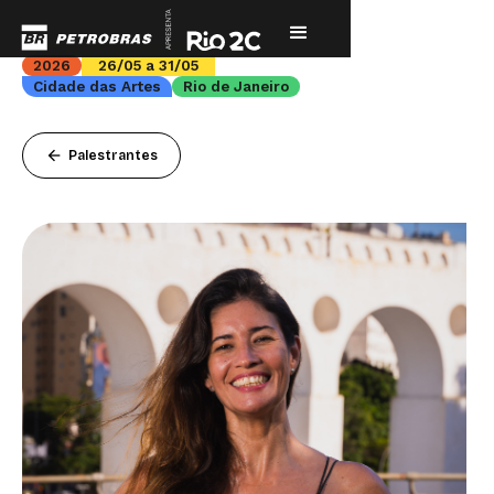
2026
26/05 a 31/05
Cidade das Artes
Rio de Janeiro
arrow_back
Palestrantes