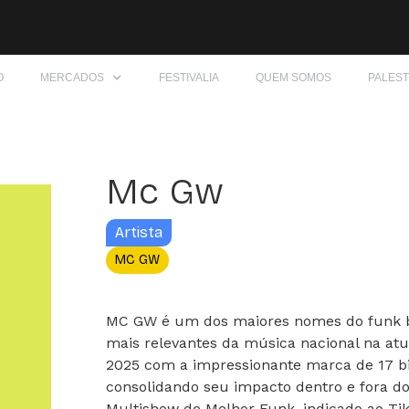
O
MERCADOS
FESTIVALIA
QUEM SOMOS
PALES
Mc Gw
Artista
MC GW
MC GW é um dos maiores nomes do funk br
mais relevantes da música nacional na atu
2025 com a impressionante marca de 17 b
consolidando seu impacto dentro e fora do
Multishow de Melhor Funk, indicado ao Ti