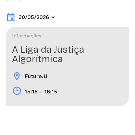
event
30/05/2026
Informações:
A Liga da Justiça
Algorítmica
location_on
Future.U
15:15 - 16:15