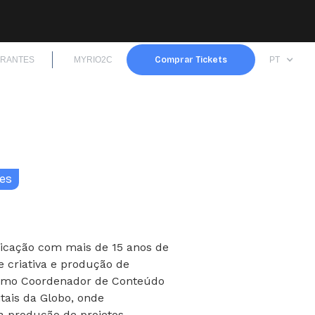
TRANTES
MYRIO2C
Comprar Tickets
PT
mes
nicação com mais de 15 anos de
e criativa e produção de
como Coordenador de Conteúdo
itais da Globo, onde
a produção de projetos