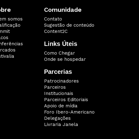
obre
Comunidade
em somos
Contato
lificação
Sugestão de conteúdo
mmit
Content2C
lcos
Links Úteis
nferências
rcados
Como Chegar
tivalia
Onde se hospedar
Parcerias
Patrocinadores
Parceiros
Institucionais
Parceiros Editoriais
Apoio de mídia
Foro Ibero-Americano
Delegações
Livraria Janela