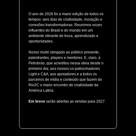
O ano de 2026 foi a maior edição de todos os
tempos: seis dias de criatividade, inovação e
conexões transformadoras. Reunimos vozes
influentes do Brasil e do mundo em um
ambiente vibrante de troca, aprendizado e
oportunidades.
Nosso muito obrigado ao público presente,
palestrantes, players e mentores. E, claro, à
Petrobras, que acreditou nessa ideia desde o
primeiro dia; aos nossos co-patrocinadores
Light e C&A; aos apoiadores e a todos os
parceiros de mídia e conteúdo que fazem do
Rio2C o maior encontro de criatividade da
América Latina.
Em breve
serão abertas as vendas para 2027.