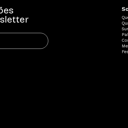
ões
S
sletter
Qu
Qua
Su
Pa
Co
Me
Fes