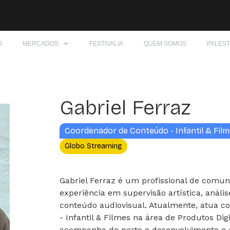
O
MERCADOS
FESTIVALIA
QUEM SOMOS
PALES
Gabriel Ferraz
Coordenador de Conteúdo - Infantil & Fil
Globo Streaming
Gabriel Ferraz é um profissional de comu
experiência em supervisão artística, anális
conteúdo audiovisual. Atualmente, atua 
- Infantil & Filmes na área de Produtos Dig
acompanha de perto o desenvolvimento e 