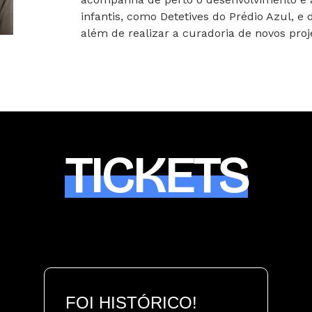
infantis, como Detetives do Prédio Azul, e 
além de realizar a curadoria de novos proj
TICKETS
FOI HISTÓRICO!